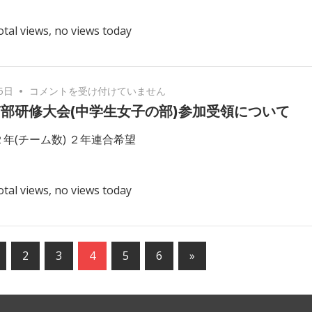
指
ト
導
otal views, no views today
テ
者
ニ
講
ス
習
選
会
京
5日
コメントを受け付けていません
手
は
都
部研修大会(中学生女子の部)参加受領について
権
府
大
２年(チーム数) ２年連合希望
南
会
部
中
研
学
otal views, no views today
修
生
大
女
会
子
(中
の
次
2
3
4
5
6
»
学
部
の
生
（本
女
記
戦）
子