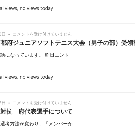
告
ら
生
部)
al views, no views today
お
せ
大
参
よ
は
会、
加
び
中
受
お
止
領
第
8日
コメントを受け付けていません
願
の
に
15
京都府ジュニアソフトテニス大会（男子の部）受領
い
お
つ
回
は
知
話になっています。 昨日エント
い
京
ら
て
都
せ
は
府
は
al views, no views today
ジ
ュ
ニ
ア
都
5日
コメントを受け付けていません
ソ
道
県対抗 府代表選手について
フ
府
ト
ら選考方法が変わり、「メンバーが
県
テ
対
ニ