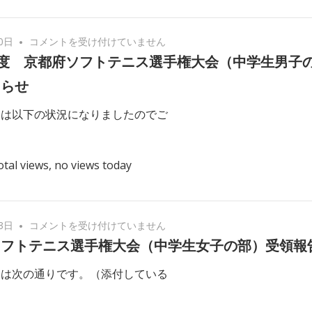
権
大
令
0日
コメントを受け付けていません
会
和
年度 京都府ソフトテニス選手権大会（中学生男子
【中
2
学
知らせ
年
生
度
ーは以下の状況になりましたのでご
女
京
子
都
の
府
otal views, no views today
部】
ソ
に
フ
つ
ト
い
京
テ
3日
コメントを受け付けていません
て
都
ニ
ソフトテニス選手権大会（中学生女子の部）受領報
は
府
ス
ーは次の通りです。（添付している
ソ
選
フ
手
ト
権