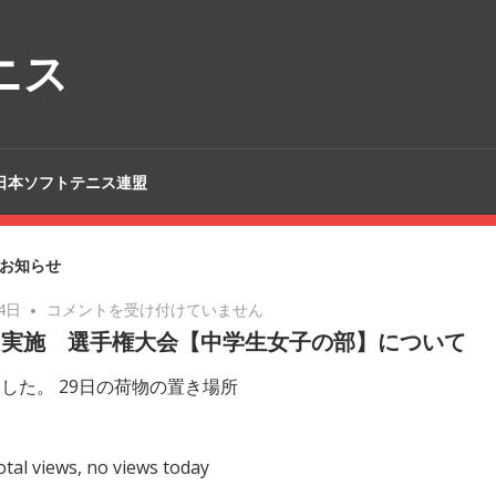
ニス
日本ソフトテニス連盟
お知らせ
8
4日
コメントを受け付けていません
月
日実施 選手権大会【中学生女子の部】について
29
した。 29日の荷物の置き場所
日
実
施
otal views, no views today
選
手