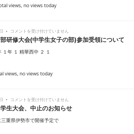
otal views, no views today
テ
大
ニ
会
ス
（中
選
学
京
7日
コメントを受け付けていません
手
生
都
部研修大会(中学生女子の部)参加受領について
権
男
府
大
子
 １年 １ 精華西中 ２ １
南
会
の
部
（中
部）
研
学
受
al views, no views today
修
生
付
大
女
及
会
子
び
(中
の
重
全
3日
コメントを受け付けていません
学
部）
要
日
中学生大会、中止のお知らせ
生
受
な
本
女
28に三重県伊勢市で開催予定で
領
お
中
子
報
知
学
の