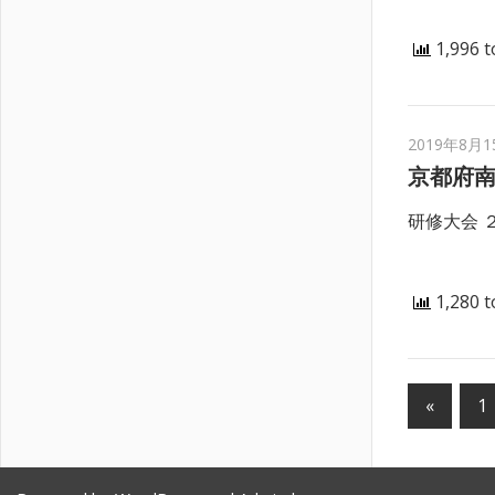
1,996 t
2019年8月1
京都府南
研修大会 
1,280 t
投
前
«
1
の
稿
記