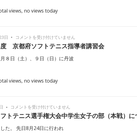
抗
ス
otal views, no views today
府
大
代
会
表
（男
選
子
令
23日
コメントを受け付けていません
手
の
和
年度 京都府ソフトテニス指導者講習会
に
部）
元
つ
２月８日（土）、９日（日）に丹波
受
年
い
領
度
て
報
京
は
otal views, no views today
告
都
及
府
び
ソ
連
フ
京
5日
コメントを受け付けていません
絡
ト
都
ソフトテニス選手権大会中学生女子の部（本戦）に
は
テ
府
ニ
した。 先日8月24日に行われ
ソ
ス
フ