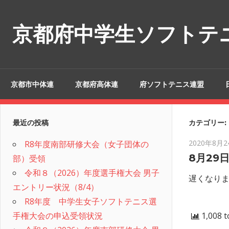
コ
ン
京都府中学生ソフトテ
テ
ン
ツ
へ
京都市中体連
京都府高体連
府ソフトテニス連盟
ス
キ
ッ
最近の投稿
カテゴリー:
プ
2020年8月2
R8年度南部研修大会（女子団体の
8月29
部）受領
令和８（2026）年度選手権大会 男子
遅くなりま
エントリー状況（8/4）
R8年度 中学生女子ソフトテニス選
手権大会の申込受領状況
1,008 t